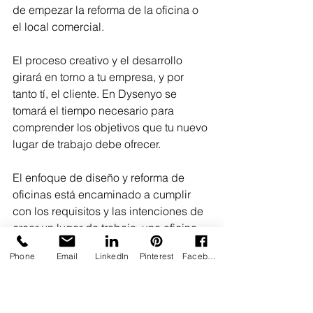
de empezar la reforma de la oficina o 
el local comercial.
El proceso creativo y el desarrollo 
girará en torno a tu empresa, y por 
tanto tí, el cliente. En Dysenyo se 
tomará el tiempo necesario para 
comprender los objetivos que tu nuevo 
lugar de trabajo debe ofrecer.
El enfoque de diseño y reforma de 
oficinas está encaminado a cumplir 
con los requisitos y las intenciones de 
crear un lugar de trabajo, una oficina, 
un restaurante, una tienda, o cualquier 
Phone
Email
LinkedIn
Pinterest
Facebook
otro tipo de negocio del que tus 
colaboradores y empleados se 
puedan enorgullezcan.