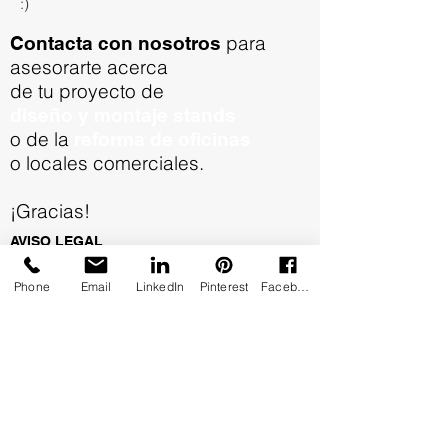
:)
para
Contacta con nosotros
asesorarte acerca
de tu proyecto de
diseño y montaje stands
o de la
reforma de oficinas
o locales comerciales.
¡Gracias!
AVISO LEGAL
POLÍTICA DE PRIVACIDAD
Phone
Email
LinkedIn
Pinterest
Facebook
© 2021
Dysenyo Stands
Dysenyo
Nosune
.
Alcatraz 26 Local derecha
28019 Madrid
Teléfono
615 246 138