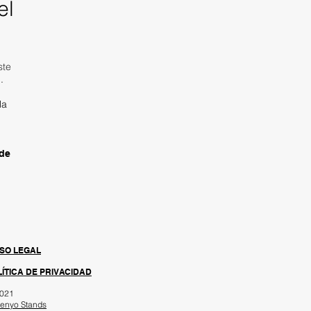
el
ste
.
la
 de
ISO LEGAL
ÍTICA DE PRIVACIDAD
021
enyo Stands