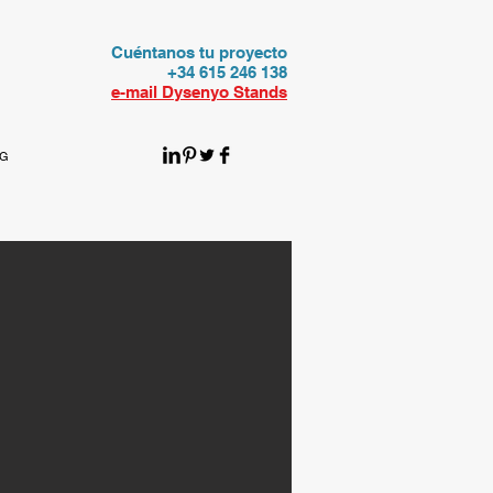
Cuéntanos tu proyecto
+34 615 246 138
e-mail Dysenyo Stands
OG