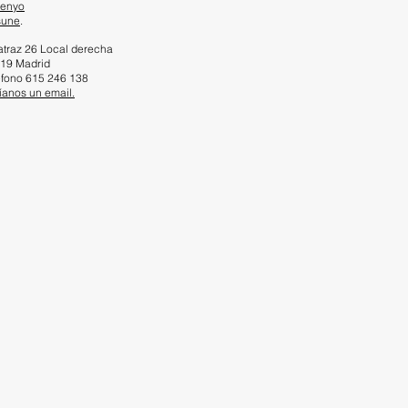
enyo
sune
.
atraz 26 Local derecha
19 Madrid
éfono 615 246 138
íanos un email.