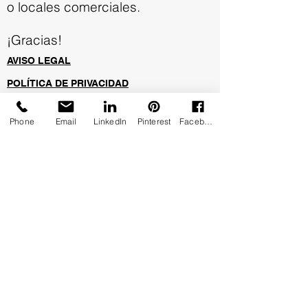
o locales comerciales.
¡Gracias!
AVISO LEGAL
POLÍTICA DE PRIVACIDAD
© 2021
Dysenyo Stands
Phone
Email
LinkedIn
Pinterest
Facebook
Dysenyo
Nosune
.
Alcatraz 26 Local derecha
28019 Madrid
Teléfono
615 246 138
Envíanos un email.
Contáctanos
Nombre